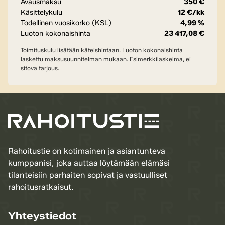
Avausmaksu
350 €
Käsittelykulu
12 €/kk
Todellinen vuosikorko (KSL)
4,99 %
Luoton kokonaishinta
23 417,08 €
Toimituskulu lisätään käteishintaan. Luoton kokonaishinta
laskettu maksusuunnitelman mukaan. Esimerkkilaskelma, ei
sitova tarjous.
Rahoitustie on kotimainen ja asiantunteva
kumppanisi, joka auttaa löytämään elämäsi
tilanteisiin parhaiten sopivat ja vastuulliset
rahoitusratkaisut.
Yhteystiedot